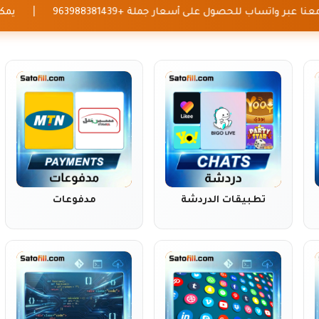
|
نا عبر واتساب للحصول على أسعار جملة +963988381439
تطبيقات الدردشة
مدفوعات