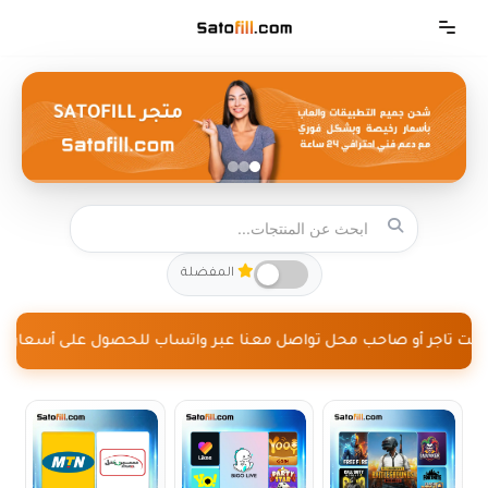
تخطى
إلى
المحتوى
المفضلة
 كنت تاجر أو صاحب محل تواصل معنا عبر واتساب للحصول على أسعار جملة +81439