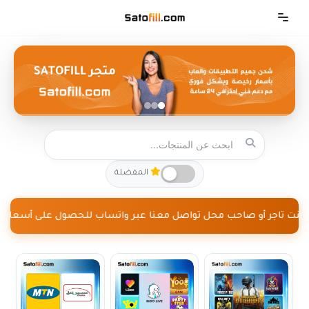
تخطى
إلى
المحتوى
المفضلة
 كنت تاجر أو صاحب محل تواصل معنا عبر واتساب للحصول على أسعار جملة +81439