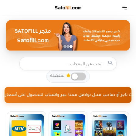
تخطى
إلى
المحتوى
المفضلة
كنت تاجر أو صاحب محل تواصل معنا عبر واتساب للحصول على أسعار جملة +81439